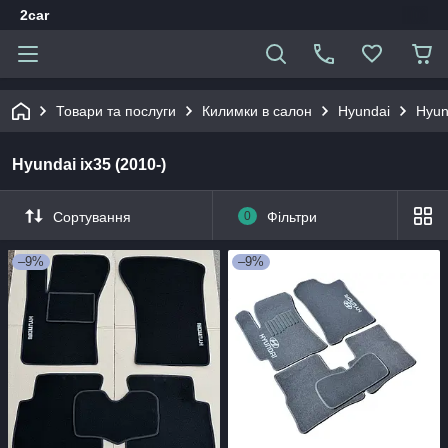
2car
Товари та послуги
Килимки в салон
Hyundai
Hyun
Hyundai ix35 (2010-)
Сортування
0
Фільтри
–9%
–9%