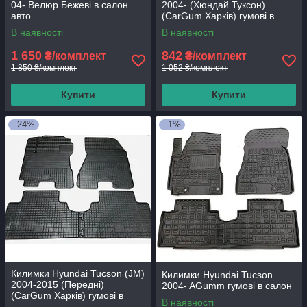
04- Велюр Бежеві в салон
2004- (Хюндай Туксон)
авто
(CarGum Харків) гумові в
салон
В наявності
В наявності
1 650
842
₴/комплект
₴/комплект
1 850 ₴/комплект
1 052 ₴/комплект
Купити
Купити
–24%
–1%
Килимки Hyundai Tucson (JM)
Килимки Hyundai Tucson
2004-2015 (Передні)
2004- AGumm гумові в салон
(CarGum Харків) гумові в
В наявності
салон