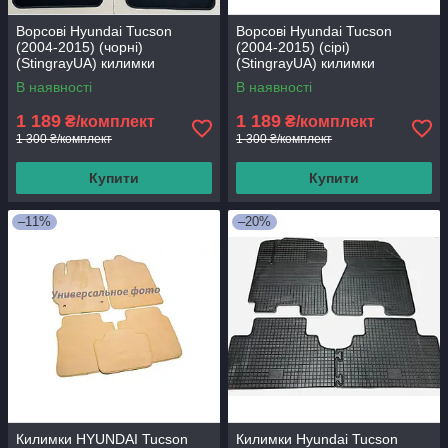
Ворсові Hyundai Tucson
Ворсові Hyundai Tucson
(2004-2015) (чорні)
(2004-2015) (сірі)
(StingrayUA) килимки
(StingrayUA) килимки
текстильні в салон авто
текстильні в салон авто
В наявності
В наявності
1 189
1 189
₴/комплект
₴/комплект
1 300 ₴/комплект
1 300 ₴/комплект
Купити
Купити
–11%
–20%
Килимки HYUNDAI Tucson
Килимки Hyundai Tucson