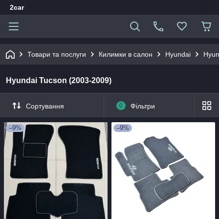
2car
Товари та послуги
Килимки в салон
Hyundai
Hyun
Hyundai Tucson (2003-2009)
Сортування
0
Фільтри
–9%
–9%