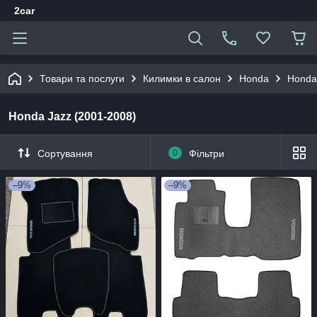
2car
Товари та послуги
Килимки в салон
Honda
Honda
Honda Jazz (2001-2008)
Сортування
0
Фільтри
–9%
–9%