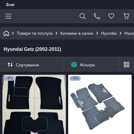
2car
Товари та послуги
Килимки в салон
Hyundai
Hyun
Hyundai Getz (2002-2011)
Сортування
0
Фільтри
–9%
–9%