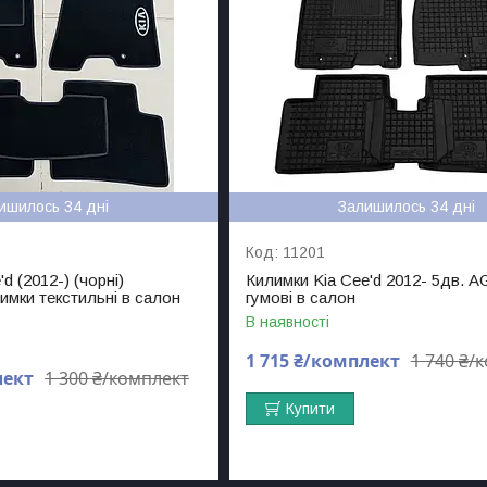
ишилось 34 дні
Залишилось 34 дні
11201
d (2012-) (чорні)
Килимки Kia Cee'd 2012- 5дв. 
лимки текстильні в салон
гумові в салон
В наявності
1 715 ₴/комплект
1 740 ₴/
лект
1 300 ₴/комплект
Купити