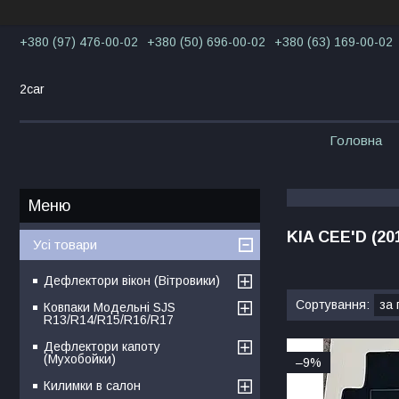
+380 (97) 476-00-02
+380 (50) 696-00-02
+380 (63) 169-00-02
2car
Головна
KIA CEE'D (20
Усі товари
Дефлектори вікон (Вітровики)
Ковпаки Модельні SJS
R13/R14/R15/R16/R17
Дефлектори капоту
(Мухобойки)
–9%
Килимки в салон