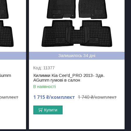
Залишилось 34 дні
11377
AGumm
Килимки Kia Cee'd_PRO 2013- 3дв.
AGumm гумові в салон
В наявності
комплект
1 715 ₴/комплект
1 740 ₴/комплект
Купити