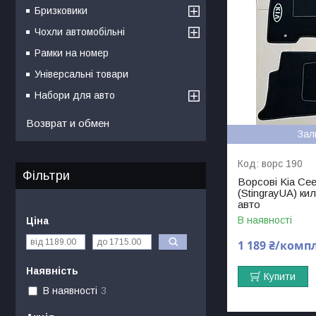
Бризковики
Чохли автомобільні
Рамки на номер
Універсальні товари
Набори для авто
Возврат и обмен
Зал
ворс 190
Фільтри
Ворсові Kia Cee'
(StingrayUA) ки
авто
В наявності
Ціна
1 189 ₴/комп
Наявність
Купити
В наявності
3