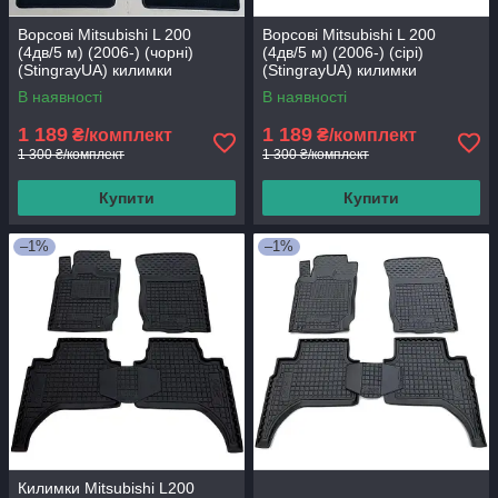
Ворсові Mitsubishi L 200
Ворсові Mitsubishi L 200
(4дв/5 м) (2006-) (чорні)
(4дв/5 м) (2006-) (сірі)
(StingrayUA) килимки
(StingrayUA) килимки
текстильні в салон авто
текстильні в салон авто
В наявності
В наявності
1 189
1 189
₴/комплект
₴/комплект
1 300 ₴/комплект
1 300 ₴/комплект
Купити
Купити
–1%
–1%
Килимки Mitsubishi L200