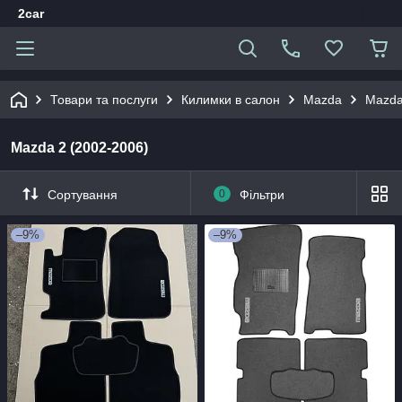
2car
Товари та послуги
Килимки в салон
Mаzdа
Mazda
Mazda 2 (2002-2006)
Сортування
0
Фільтри
–9%
–9%