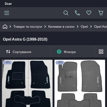
2car
Товари та послуги
Килимки в салон
Opel
Opel As
Opel Astra G (1998-2010)
Сортування
0
Фільтри
–9%
–9%