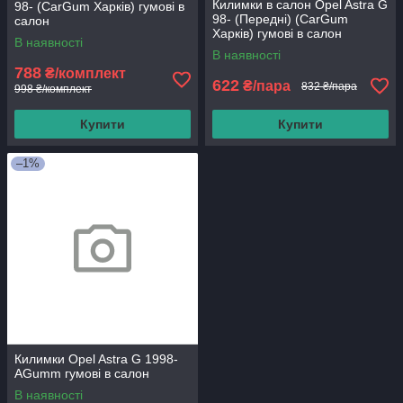
Килимки в салон Opel Astra G
98- (CarGum Харків) гумові в
98- (Передні) (CarGum
салон
Харків) гумові в салон
В наявності
В наявності
788
₴/комплект
622
₴/пара
832 ₴/пара
998 ₴/комплект
Купити
Купити
–1%
Килимки Opel Astra G 1998-
AGumm гумові в салон
В наявності