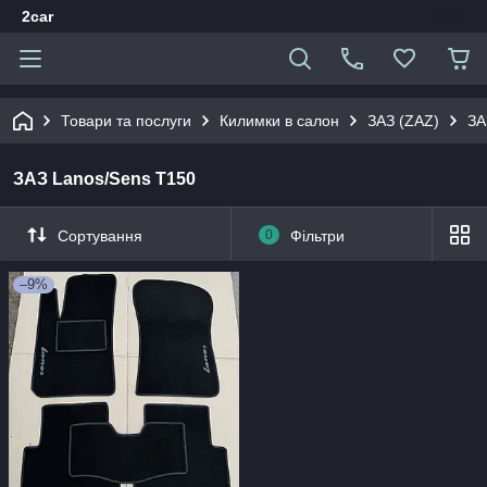
2car
Товари та послуги
Килимки в салон
ЗАЗ (ZAZ)
ЗА
ЗАЗ Lanos/Sens T150
Сортування
0
Фільтри
–9%