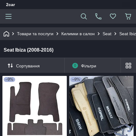
2car
Товари та послуги
Килимки в салон
Seat
Seat Ibi
Seat Ibiza (2008-2016)
Сортування
0
Фільтри
–9%
–9%