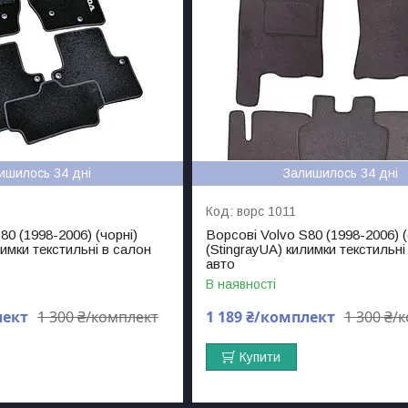
ишилось 34 дні
Залишилось 34 дні
ворс 1011
80 (1998-2006) (чорні)
Ворсові Volvo S80 (1998-2006) (с
лимки текстильні в салон
(StingrayUA) килимки текстильні
авто
В наявності
лект
1 300 ₴/комплект
1 189 ₴/комплект
1 300 ₴/
Купити