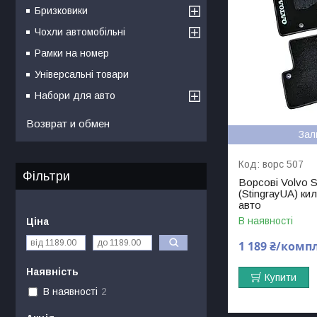
Бризковики
Чохли автомобільні
Рамки на номер
Універсальні товари
Набори для авто
Возврат и обмен
Зал
ворс 507
Фільтри
Ворсові Volvo S
(StingrayUA) ки
авто
В наявності
Ціна
1 189 ₴/комп
Наявність
Купити
В наявності
2