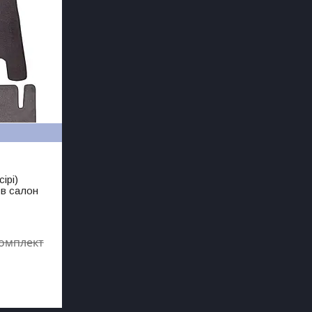
ірі)
 в салон
комплект