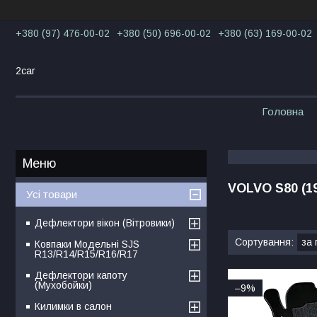
+380 (97) 476-00-02
+380 (50) 696-00-02
+380 (63) 169-00-02
2car
Головна
VOLVO S80 (19
Усі товари
Дефлектори вікон (Вітровики)
Ковпаки Модельні SJS
R13/R14/R15/R16/R17
Дефлектори капоту
(Мухобойки)
–9%
Килимки в салон