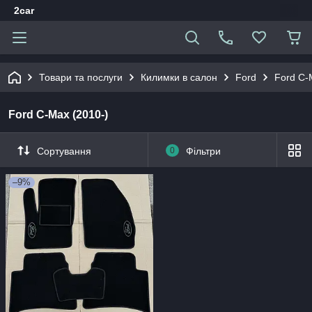
2car
Товари та послуги
Килимки в салон
Ford
Ford C-
Ford C-Max (2010-)
Сортування
0
Фільтри
–9%