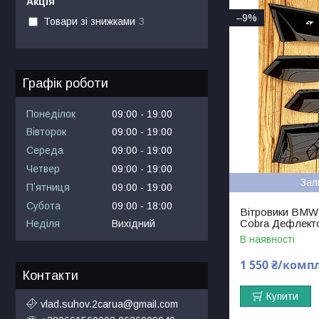
Акція
–9%
Товари зі знижками
3
Графік роботи
Понеділок
09:00
19:00
Вівторок
09:00
19:00
Середа
09:00
19:00
Четвер
09:00
19:00
Зал
Пʼятниця
09:00
19:00
Субота
09:00
18:00
Вітровики BMW 
Cobra Дефлекто
Неділя
Вихідний
В наявності
1 550 ₴/комп
Контакти
Купити
vlad.suhov.2carua@gmail.com