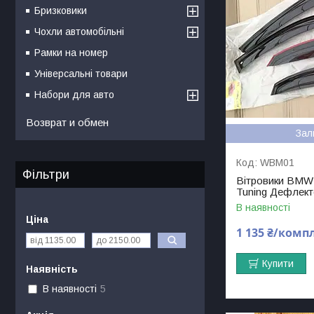
Бризковики
Чохли автомобільні
Рамки на номер
Універсальні товари
Набори для авто
Возврат и обмен
Зал
WBM01
Фільтри
Вітровики BMW 
Tuning Дефлект
В наявності
Ціна
1 135 ₴/комп
Купити
Наявність
В наявності
5