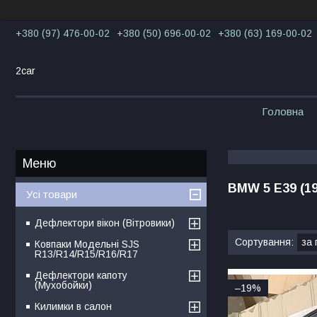
+380 (97) 476-00-02
+380 (50) 696-00-02
+380 (63) 169-00-02
2car
Головна
BMW 5 E39 (19
Усі товари
Дефлектори вікон (Вітровики)
Ковпаки Модельні SJS
R13/R14/R15/R16/R17
Дефлектори капоту
(Мухобойки)
–19%
Килимки в салон