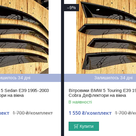
–9%
ишилось 34 дні
Залишилось 34 дні
5 Sedan E39 1995-2003
Вітровики BMW 5 Touring E39 1
ри на вікна
Cobra Дефлектори на вікна
В наявності
лект
1 700 ₴/комплект
1 550 ₴/комплект
1 700 ₴/
Купити