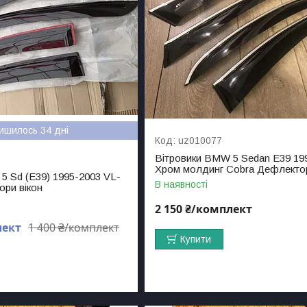
ишилось 34 дні
uz010077
Вітровики BMW 5 Sedan E39 19
Хром молдинг Cobra Дефлектор
5 Sd (E39) 1995-2003 VL-
В наявності
ори вікон
2 150 ₴/комплект
лект
1 400 ₴/комплект
Купити