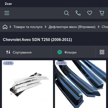
2car
Товари та послуги
Дефлектори вікон (Вітровики)
Che
Chevrolet Aveo SDN T250 (2006-2011)
Сортування
0
Фільтри
–11%
–19%