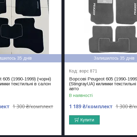
ишилось 35 днів
Залишилось 35 днів
ворс 871
 605 (1990-1999) (чорні)
Ворсові Peugeot 605 (1990-1999)
лимки текстильні в салон
(StingrayUA) килимки текстильні
авто
В наявності
лект
1 300 ₴/комплект
1 189 ₴/комплект
1 300 ₴/
Купити