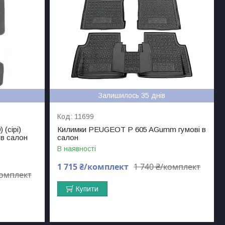
Залишилось 35 днів
11699
 (сірі)
Килимки PEUGEOT P 605 AGumm гумові в
 в салон
салон
В наявності
1 715 ₴/комплект
1 740 ₴/комплект
комплект
Купити