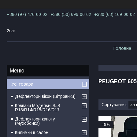
+380 (97) 476-00-02
+380 (50) 696-00-02
+380 (63) 169-00-02
2car
Головна
PEUGEOT 605 
Усі товари
Дефлектори вікон (Вітровики)
Ковпаки Модельні SJS
R13/R14/R15/R16/R17
Дефлектори капоту
(Мухобойки)
–9%
Килимки в салон