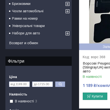
Бризковики
Чохли автомобільні
Рамки на номер
Універсальні товари
Набори для авто
Возврат и обмен
Зал
ворс 368
Фільтри
Ворсові Peugeot
(StingrayUA) ки
авто
В наявності
Ціна
1 189 ₴/комп
Наявність
Купити
В наявності
3