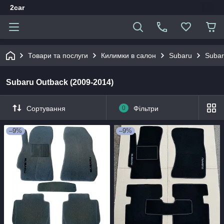
2car
Товари та послуги
Килимки в салон
Subaru
Subar
Subaru Outback (2009-2014)
Сортування
0
Фільтри
–9%
–9%