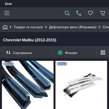
2car
Товари та послуги
Дефлектори вікон (Вітровики)
Che
Chevrolet Malibu (2012-2015)
Сортування
0
Фільтри
–18%
–11%