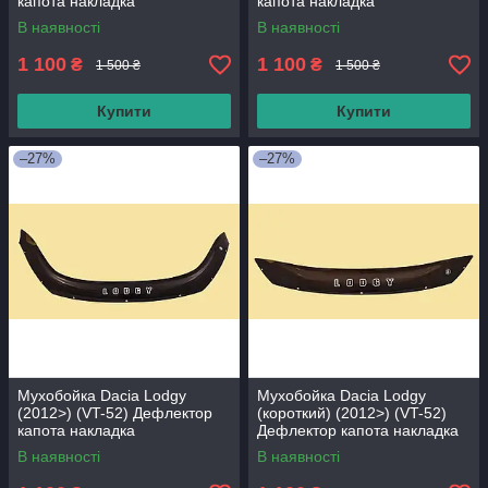
капота накладка
капота накладка
В наявності
В наявності
1 100
1 100
₴
₴
1 500 ₴
1 500 ₴
Купити
Купити
–27%
–27%
Мухобойка Dacia Lodgy
Мухобойка Dacia Lodgy
(2012>) (VT-52) Дефлектор
(короткий) (2012>) (VT-52)
капота накладка
Дефлектор капота накладка
В наявності
В наявності