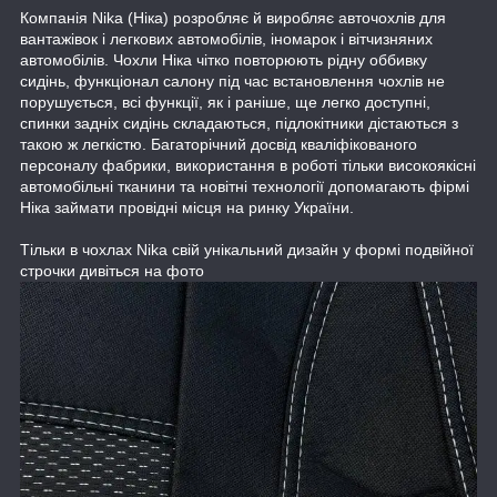
Компанія Nika (Ніка) розробляє й виробляє авточохлів для
вантажівок і легкових автомобілів, іномарок і вітчизняних
автомобілів. Чохли Ніка чітко повторюють рідну оббивку
сидінь, функціонал салону під час встановлення чохлів не
порушується, всі функції, як і раніше, ще легко доступні,
спинки задніх сидінь складаються, підлокітники дістаються з
такою ж легкістю. Багаторічний досвід кваліфікованого
персоналу фабрики, використання в роботі тільки високоякісні
автомобільні тканини та новітні технології допомагають фірмі
Ніка займати провідні місця на ринку України.
Тільки в чохлах Nika свій унікальний дизайн у формі подвійної
строчки дивіться на фото