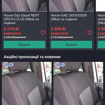
Чохли Gaz Gazel NEXT
Чохли GAZ 2410/31029
Чох
(2013>) (1+2) (Nika) на
(Nika) на сидіння
seda
сидіння
(Nik
спин
2 070
2 668
2 6
₴/
₴/
ціль
комплект
комплект
ком
2 346 ₴/комплект
2 714 ₴/комплект
2 737
Купити
Купити
Акційні пропозиції та новинки
–15%
–14%