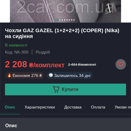
Чохли GAZ GAZEL (1+2+2+2) (COPER) (Nika)
на сидіння
В наявності
Код: NK-300
Роздріб
2 208
₴/комплект
2 484 ₴/комплект
Економія
276 ₴
Залишилось
34 дні
Купити
Опис
Характеристики
Доставка
Оплата
Умови п
Опис