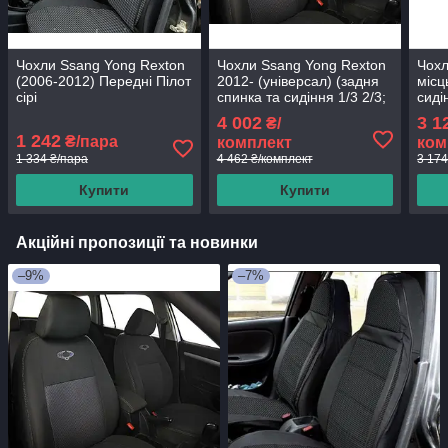
Чохли Ssang Yong Rexton
Чохли Ssang Yong Rexton
Чох
(2006-2012) Передні Пілот
2012- (універсал) (задня
місц
сірі
спинка та сидіння 1/3 2/3;
сиді
задній підлокітник; 4
4 002
3 1
₴/
підголівники)
1 242
₴/пара
комплект
ком
1 334 ₴/пара
4 462 ₴/комплект
3 174
Купити
Купити
Акційні пропозиції та новинки
–9%
–7%