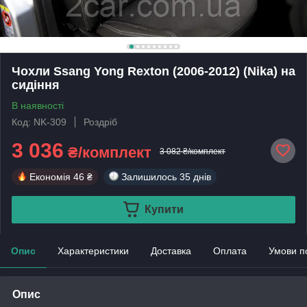
Чохли Ssang Yong Rexton (2006-2012) (Nika) на
сидіння
В наявності
Код: NK-309
Роздріб
3 036
₴/комплект
3 082 ₴/комплект
Економія
46 ₴
Залишилось
35 днів
Купити
Опис
Характеристики
Доставка
Оплата
Умови п
Опис