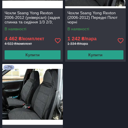
Чохли Ssang Yong Rexton
Чохли Ssang Yong Rexton
2006-2012 (універсал) (задня
(2006-2012) Передні Пілот
спинка та сидіння 1/3 2/3;
чорні
задній підлокітник; 4
В наявності
В наявності
4 462
1 242
₴/комплект
₴/пара
4 922 ₴/комплект
1 334 ₴/пара
Купити
Купити
–7%