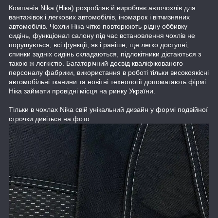
Компанія Nika (Ніка) розробляє й виробляє авточохлів для
вантажівок і легкових автомобілів, іномарок і вітчизняних
автомобілів. Чохли Ніка чітко повторюють рідну оббивку
сидінь, функціонал салону під час встановлення чохлів не
порушується, всі функції, як і раніше, ще легко доступні,
спинки задніх сидінь складаються, підлокітники дістаються з
такою ж легкістю. Багаторічний досвід кваліфікованого
персоналу фабрики, використання в роботі тільки високоякісні
автомобільні тканини та новітні технології допомагають фірмі
Ніка займати провідні місця на ринку України.
Тільки в чохлах Nika свій унікальний дизайн у формі подвійної
строчки дивіться на фото