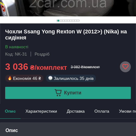
Чохли Ssang Yong Rexton W (2012>) (Nika) на
сидіння
В наявності
Код: NK-31
Роздріб
3 036
₴/комплект
3 082 ₴/комплект
Економія
46 ₴
Залишилось
35 днів
Купити
Опис
Характеристики
Доставка
Оплата
Умови п
Опис