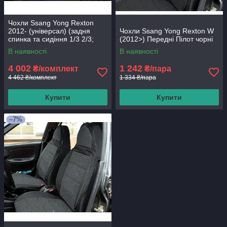
Чохли Ssang Yong Rexton
2012- (універсал) (задня
Чохли Ssang Yong Rexton W
спинка та сидіння 1/3 2/3;
(2012>) Передні Пілот чорні
задній підлокітник; 4
В наявності
В наявності
підголівники)
4 002
1 242
₴/комплект
₴/пара
4 462 ₴/комплект
1 334 ₴/пара
Купити
Купити
–7%