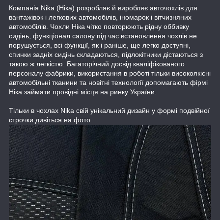
Компанія Nika (Ніка) розробляє й виробляє авточохлів для
вантажівок і легкових автомобілів, іномарок і вітчизняних
автомобілів. Чохли Ніка чітко повторюють рідну оббивку
сидінь, функціонал салону під час встановлення чохлів не
порушується, всі функції, як і раніше, ще легко доступні,
спинки задніх сидінь складаються, підлокітники дістаються з
такою ж легкістю. Багаторічний досвід кваліфікованого
персоналу фабрики, використання в роботі тільки високоякісні
автомобільні тканини та новітні технології допомагають фірмі
Ніка займати провідні місця на ринку України.
Тільки в чохлах Nika свій унікальний дизайн у формі подвійної
строчки дивіться на фото