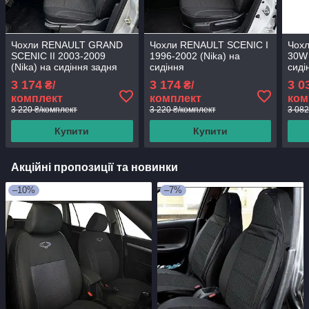
Чохли RENAULT GRAND
Чохли RENAULT SCENIC I
Чох
SCENIC II 2003-2009
1996-2002 (Nika) на
30W 
(Nika) на сидіння задня
сидіння
сиді
спинка та сидіння з 3
2/3;
3 174
3 174
3 0
₴/
₴/
частин; столики;
підло
комплект
комплект
ком
3 220 ₴/комплект
3 220 ₴/комплект
3 082
Купити
Купити
Акційні пропозиції та новинки
–10%
–7%