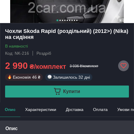
Чохли Skoda Rapid (роздільний) (2012>) (Nika)
на сидіння
В наявності
Код: NK-216
Роздріб
2 990
₴/комплект
3 036 ₴/комплект
Економія
46 ₴
Залишилось
32 дні
Купити
Опис
Характеристики
Доставка
Оплата
Умови п
Опис