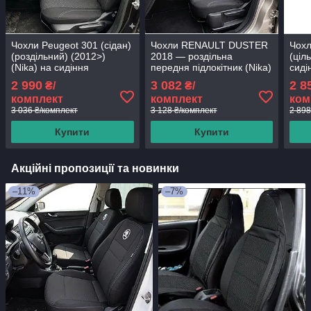
Чохли Peugeot 301 (сідан)
Чохли RENAULT DUSTER
Чохл
(роздільний) (2012>)
2018 — роздільна
(ціл
(Nika) на сидіння
передня підлокітник (Nika)
сиді
на сидіння
2 990
3 082
2 8
₴/
₴/
комплект
комплект
ком
3 036 ₴/комплект
3 128 ₴/комплект
2 898
Купити
Купити
Акційні пропозиції та новинки
–11%
–7%