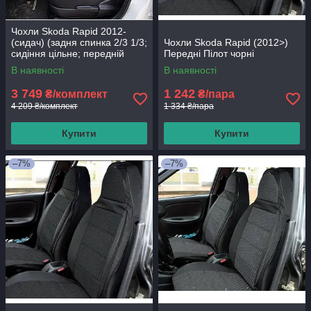
Чохли Skoda Rapid 2012-
(сидач) (задня спинка 2/3 1/3;
Чохли Skoda Rapid (2012>)
сидіння цільне; передній
Передні Пілот чорні
підлокітник; 5 підголівників;
В наявності
В наявності
3 749
1 242
₴/комплект
₴/пара
4 209 ₴/комплект
1 334 ₴/пара
Купити
Купити
–7%
–7%