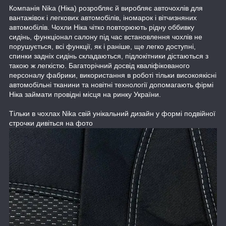
Компанія Nika (Ніка) розробляє й виробляє авточохлів для
вантажівок і легкових автомобілів, іномарок і вітчизняних
автомобілів. Чохли Ніка чітко повторюють рідну оббивку
сидінь, функціонал салону під час встановлення чохлів не
порушується, всі функції, як і раніше, ще легко доступні,
спинки задніх сидінь складаються, підлокітники дістаються з
такою ж легкістю. Багаторічний досвід кваліфікованого
персоналу фабрики, використання в роботі тільки високоякісні
автомобільні тканини та новітні технології допомагають фірмі
Ніка займати провідні місця на ринку України.
Тільки в чохлах Nika свій унікальний дизайн у формі подвійної
строчки дивіться на фото