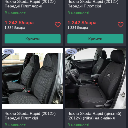
Чохли Skoda Rapid (2012>)
Чохли Skoda Rapid (2012>)
Передні Пілот чорні
Передні Пілот сірі
В наявності
В наявності
1 242
1 242
₴/пара
₴/пара
1 334 ₴/пара
1 334 ₴/пара
Купити
Купити
–7%
–2%
Чохли Skoda Rapid (2012>)
Чохли Skoda Rapid (цільний)
Передні Пілот сірі
(2012>) (Nika) на сидіння
В наявності
В наявності