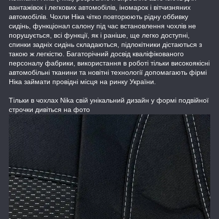
вантажівок і легкових автомобілів, іномарок і вітчизняних
автомобілів. Чохли Ніка чітко повторюють рідну оббивку
сидінь, функціонал салону під час встановлення чохлів не
порушується, всі функції, як і раніше, ще легко доступні,
спинки задніх сидінь складаються, підлокітники дістаються з
такою ж легкістю. Багаторічний досвід кваліфікованого
персоналу фабрики, використання в роботі тільки високоякісні
автомобільні тканини та новітні технології допомагають фірмі
Ніка займати провідні місця на ринку України.
Тільки в чохлах Nika свій унікальний дизайн у формі подвійної
строчки дивіться на фото