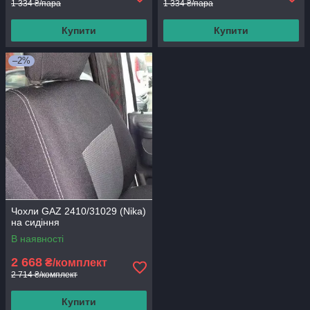
1 334 ₴/пара
1 334 ₴/пара
Купити
Купити
–2%
Чохли GAZ 2410/31029 (Nika)
на сидіння
В наявності
2 668
₴/комплект
2 714 ₴/комплект
Купити