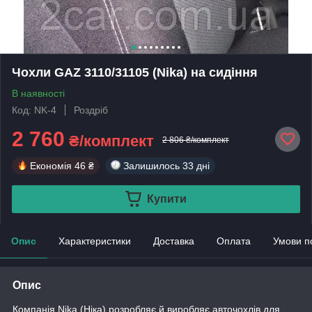
Чохли GAZ 3110/31105 (Nika) на сидіння
В наявності
Код: NK-4
Роздріб
2 760
₴/комплект
2 806 ₴/комплект
Економія
46 ₴
Залишилось
33 дні
Купити
Опис
Характеристики
Доставка
Оплата
Умови п
Опис
Компанія Nika (Ніка) розробляє й виробляє авточохлів для