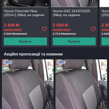
Чохли Chevrolet Niva
Чохли GAZ 2410/31029
Чохл
(2014>) (Nika) на сидіння
(Nika) на сидіння
(201
2 898
2 668
2 8
₴/
₴/
комплект
комплект
ком
2 944 ₴/комплект
2 714 ₴/комплект
2 944
Купити
Купити
Акційні пропозиції та новинки
–9%
–9%