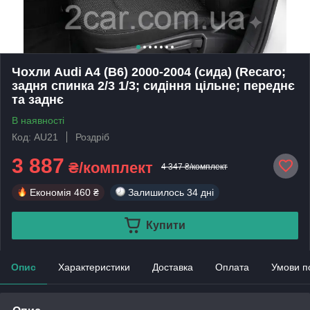
Чохли Audi A4 (B6) 2000-2004 (сида) (Recaro;
задня спинка 2/3 1/3; сидіння цільне; переднє
та заднє
В наявності
Код: AU21
Роздріб
3 887
₴/комплект
4 347 ₴/комплект
Економія
460 ₴
Залишилось
34 дні
Купити
Опис
Характеристики
Доставка
Оплата
Умови п