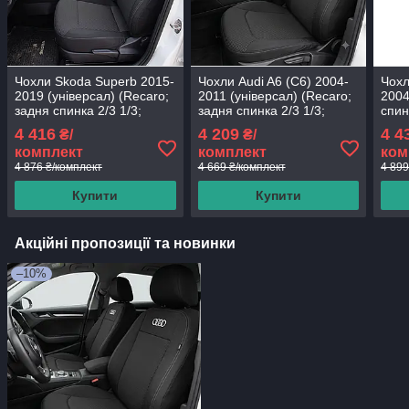
Чохли Skoda Superb 2015-
Чохли Audi A6 (C6) 2004-
Чохл
2019 (універсал) (Recaro;
2011 (універсал) (Recaro;
2004
задня спинка 2/3 1/3;
задня спинка 2/3 1/3;
спин
сидіння цільне; бочки;
сидіння цільне; переднє
ціль
4 416
4 209
4 4
₴/
₴/
передній і задній
та заднє
підл
комплект
комплект
ком
підлокітник; 5
4 876 ₴/комплект
4 669 ₴/комплект
4 899
Купити
Купити
Акційні пропозиції та новинки
–10%