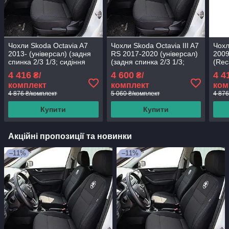
Чохли Skoda Octavia A7
Чохли Skoda Octavia III A7
Чохл
2013- (універсал) (задня
RS 2017-2020 (універсал)
2009
спинка 2/3 1/3; сидіння
(задня спинка 2/3 1/3;
(Rec
цільне; бочки; перед
сидіння цільне; переднє
1/3;
4 416
4 600
4 4
₴/
₴/
підгол. вбудований;
та заднє підлокітник;
задн
комплект
комплект
ком
4 876 ₴/комплект
5 060 ₴/комплект
4 876
Купити
Купити
Акційні пропозиції та новинки
–11%
–11%