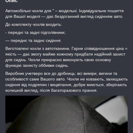
Опис
Автомобільні чохли для " – модельні. Індивідуальне пошиття
для Вашої моделі — дає бездоганний вигляд сидінням авто.
До комплекту чохлів входить:
- передні та задні підголівники;
— переднє та заднє сидіння.
Виготовлені чохли з автотканини. Гарне співвідношення ціна =
якість — дає змогу майже кожному придбати надійний захист
для сидінь. Чохли прекрасно виконують свою основну
функцію захисту оббивки сидінь.
Виробник учетверо все до дрібниць: всі виміри, вигини та
особливості саме Вашого авто. Чохли не ковзають, захищають
сидіння від подряпин і вицвітання, добре миються, зберігають
колишній вигляд, після багаторазового прання.