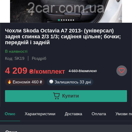
Чохли Skoda Octavia A7 2013- (універсал)
задня спинка 2/3 1/3; сидіння цільне; бочки;
передній і задній
В наявності
Код: SK19
Роздріб
4 209
₴/комплект
4 669 ₴/комплект
Економія
460 ₴
Залишилось
33 дні
Купити
Опис
Характеристики
Доставка
Оплата
Умови п