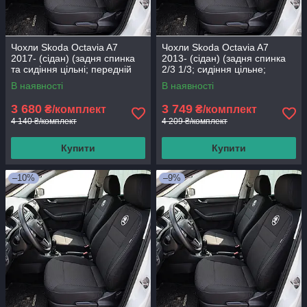
Чохли Skoda Octavia A7
Чохли Skoda Octavia A7
2017- (сідан) (задня спинка
2013- (сідан) (задня спинка
та сидіння цільні; передній
2/3 1/3; сидіння цільне;
підлокітник; 5 підголівників)
передній підлокітник; 5
В наявності
В наявності
3 680
3 749
₴/комплект
₴/комплект
4 140 ₴/комплект
4 209 ₴/комплект
Купити
Купити
–10%
–9%