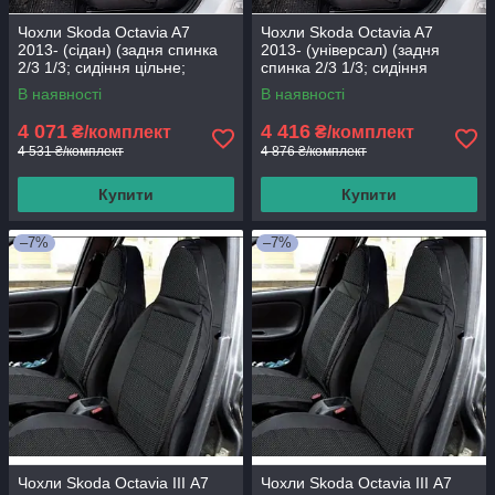
Чохли Skoda Octavia A7
Чохли Skoda Octavia A7
2013- (сідан) (задня спинка
2013- (універсал) (задня
2/3 1/3; сидіння цільне;
спинка 2/3 1/3; сидіння
передній підлокітник; 4
цільне; бочки; перед підгол.
В наявності
В наявності
вбудований;
4 071
4 416
₴/комплект
₴/комплект
4 531 ₴/комплект
4 876 ₴/комплект
Купити
Купити
–7%
–7%
Чохли Skoda Octavia III А7
Чохли Skoda Octavia III А7