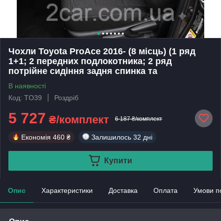
Чохли Toyota ProAce 2016- (8 місць) (1 ряд
1+1; 2 передних подлокотника; 2 ряд
потрійне сидіння задня спинка та
В наявності
Код: TO39
Роздріб
5 727
₴/комплект
6 187 ₴/комплект
Економія
460 ₴
Залишилось
32 дні
Купити
Опис
Характеристики
Доставка
Оплата
Умови п