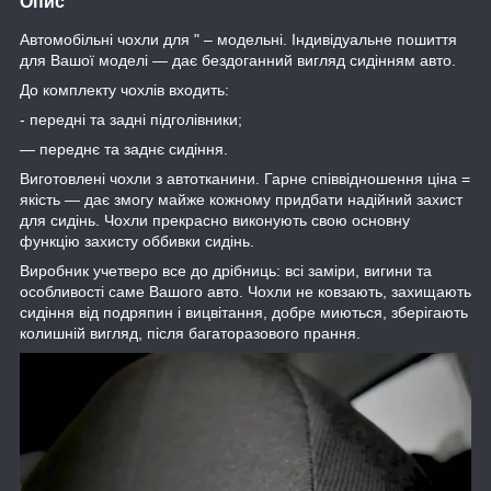
Опис
Автомобільні чохли для " – модельні. Індивідуальне пошиття
для Вашої моделі — дає бездоганний вигляд сидінням авто.
До комплекту чохлів входить:
- передні та задні підголівники;
— переднє та заднє сидіння.
Виготовлені чохли з автотканини. Гарне співвідношення ціна =
якість — дає змогу майже кожному придбати надійний захист
для сидінь. Чохли прекрасно виконують свою основну
функцію захисту оббивки сидінь.
Виробник учетверо все до дрібниць: всі заміри, вигини та
особливості саме Вашого авто. Чохли не ковзають, захищають
сидіння від подряпин і вицвітання, добре миються, зберігають
колишній вигляд, після багаторазового прання.