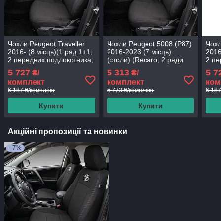
Чохли Peugeot Traveller
Чохли Peugeot 5008 (Р87)
Чохл
2016- (8 місць)(1 ряд 1+1;
2016-2023 (7 місць)
2016
2 передних подлокотника;
(столи) (Recaro; 2 ряди
2 пе
2 ряд потрійне сидіння
задня спинка та сидіння з
2 ря
5 727
5 313
5 7
₴/
₴/
задня спинка
3 частин; 2 передних
задн
комплект
комплект
ком
подлокотника;
6 187 ₴/комплект
5 773 ₴/комплект
6 187
Купити
Купити
Акційні пропозиції та новинки
–7%