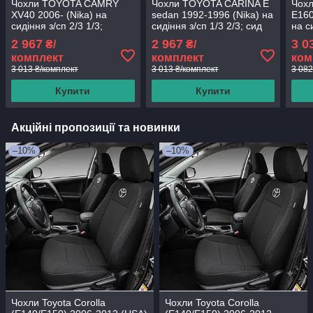
Чохли TOYOTA CAMRY
Чохли TOYOTA CARINA E
Чох
XV40 2006- (Nika) на
sedan 1992-1996 (Nika) на
E160
сидіння з/сп 2/3 1/3;
сидіння з/сп 1/3 2/3; сид
на с
сидіння цільне; бочки;
цін; бочки; перед і зад
сиді
2 967
2 967
3 0
₴/
₴/
задн-підлокітник; 5
підлокіт;
зад
комплект
комплект
ком
3 013 ₴/комплект
3 013 ₴/комплект
3 082
Купити
Купити
Акційні пропозиції та новинки
–10%
–10%
Чохли Toyota Corolla
Чохли Toyota Corolla