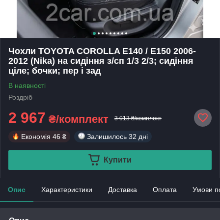
Чохли TOYOTA COROLLA E140 / E150 2006-
2012 (Nika) на сидіння з/сп 1/3 2/3; сидіння
ціле; бочки; пер і зад
В наявності
Роздріб
2 967
₴/комплект
3 013 ₴/комплект
Економія
46 ₴
Залишилось
32 дні
Купити
Опис
Характеристики
Доставка
Оплата
Умови п