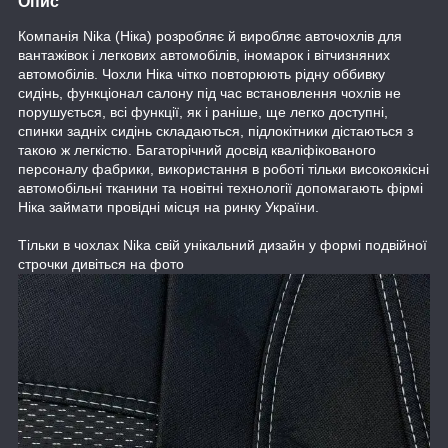
Опис
Компанія Nika (Ніка) розробляє й виробляє авточохлів для
вантажівок і легкових автомобілів, іномарок і вітчизняних
автомобілів. Чохли Ніка чітко повторюють рідну оббивку
сидінь, функціонал салону під час встановлення чохлів не
порушується, всі функції, як і раніше, ще легко доступні,
спинки задніх сидінь складаються, підлокітники дістаються з
такою ж легкістю. Багаторічний досвід кваліфікованого
персоналу фабрики, використання в роботі тільки високоякісні
автомобільні тканини та новітні технології допомагають фірмі
Ніка займати провідні місця на ринку України.
Тільки в чохлах Nika свій унікальний дизайн у формі подвійної
строчки дивіться на фото