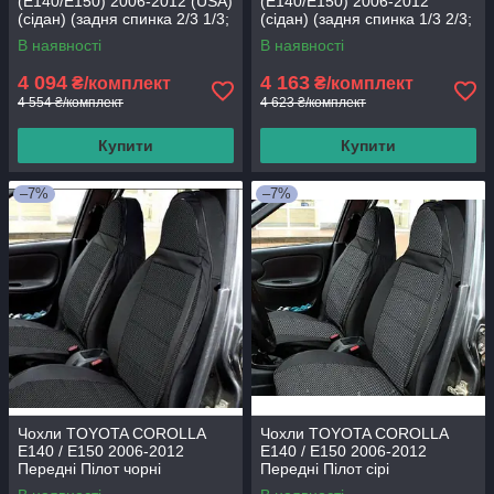
(E140/E150) 2006-2012 (USA)
(E140/E150) 2006-2012
(сідан) (задня спинка 2/3 1/3;
(сідан) (задня спинка 1/3 2/3;
сидіння цільне; 5
сидіння цільне; задній
В наявності
В наявності
4 094
4 163
₴/комплект
₴/комплект
4 554 ₴/комплект
4 623 ₴/комплект
Купити
Купити
–7%
–7%
Чохли TOYOTA COROLLA
Чохли TOYOTA COROLLA
E140 / E150 2006-2012
E140 / E150 2006-2012
Передні Пілот чорні
Передні Пілот сірі