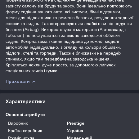
захисту салону від бруду та зносу. Вони ідеально повторюють
форму сидіння вашого авто, всі виступи, бічні підтримки,
місця для підлокітника та ременів безпеки, розділення задньої
спинки та сидінь. Також враховуються слабкі шви під подушки
безпеки (Airbag). Використовувані матеріали (Автожакард і
Гобелен) не поступаються за якістю заводської оббивки
сидінь. Колірна гама тканин підібрана до кожної моделі
автомобіля індивідуально, з огляду на кольори обшивки,
підлоги, стелі та торпеди. Також є блискавки на передніх
спинках, якщо там передбачена заводська кишеня.
Кріпляться чохли дуже просто, за допомогою липучок,
спеціальних гачків і гумки.
Приховати
Характеристики
Основні атрибути
Виробник
Prestige
Країна виробник
Україна
Розмір чохла
Модельний