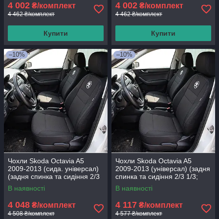
4 002
4 002
₴/комплект
₴/комплект
4 462 ₴/комплект
4 462 ₴/комплект
Купити
Купити
–10%
–10%
Чохли Skoda Octavia A5
Чохли Skoda Octavia A5
2009-2013 (сида. універсал)
2009-2013 (універсал) (задня
(задня спинка та сидіння 2/3
спинка та сидіння 2/3 1/3;
1/3; бочки; передній і задній
бочки; передній і задній
В наявності
В наявності
4 048
4 117
₴/комплект
₴/комплект
4 508 ₴/комплект
4 577 ₴/комплект