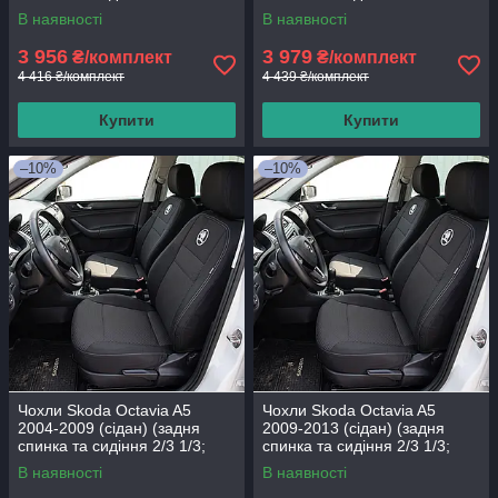
передній підлокітник; 4
передній і задній підлокітник;
В наявності
В наявності
3 956
3 979
₴/комплект
₴/комплект
4 416 ₴/комплект
4 439 ₴/комплект
Купити
Купити
–10%
–10%
Чохли Skoda Octavia A5
Чохли Skoda Octavia A5
2004-2009 (сідан) (задня
2009-2013 (сідан) (задня
спинка та сидіння 2/3 1/3;
спинка та сидіння 2/3 1/3;
бочки; 4 підголівники)
бочки; 4 підголівники; airbag)
В наявності
В наявності