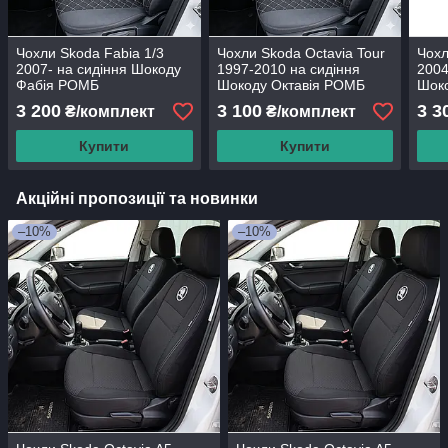
Чохли Skoda Fabia 1/3
Чохли Skoda Octavia Tour
Чохл
2007- на сидіння Шокоду
1997-2010 на сидіння
2004
Фабія РОМБ
Шокоду Октавія РОМБ
Шок
Prestige_Standart
Prestige_Standart
Pres
3 200
3 100
3 3
₴/комплект
₴/комплект
Купити
Купити
Акційні пропозиції та новинки
–10%
–10%