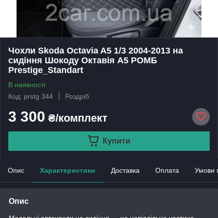
Чохли Skoda Octavia A5 1/3 2004-2013 на
сидіння Шокоду Октавія А5 РОМБ
Prestige_Standart
В наявності
Код: prstg 344
Роздріб
3 300
₴/комплект
Купити
Опис
Характеристики
Доставка
Оплата
Умови 
Опис
Модельні авточохли на сидіння — це невіддільна частина