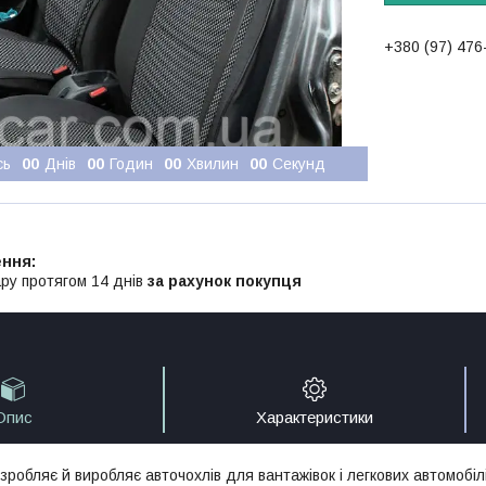
+380 (97) 476
сь
0
0
Днів
0
0
Годин
0
0
Хвилин
0
0
Секунд
ру протягом 14 днів
за рахунок покупця
Опис
Характеристики
зробляє й виробляє авточохлів для вантажівок і легкових автомобілі