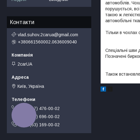
автомобілів. Чох
порушується, всі
такою ж легкістю
автомобільні тка
Контакти
Тільки в чохлах 
vlad.suhov.2carua@gmail.com
+380661560002.0636009040
Спеціальні шви 
Позначені бирко
2carUA
Також встановле
Київ, Україна
+380 (97) 476-00-02
КНОПКА
+380 (50) 696-00-02
ЗВ'ЯЗКУ
+380 (63) 169-00-02