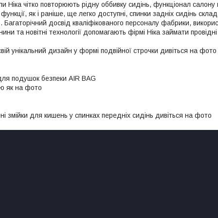
ли Ніка чітко повторюють рідну оббивку сидінь, функціонал салону 
 функції, як і раніше, ще легко доступні, спинки задніх сидінь скла
. Багаторічний досвід кваліфікованого персоналу фабрики, використ
нини та новітні технології допомагають фірмі Ніка займати провідні
свій унікальний дизайн у формі подвійної строчки дивіться на фото
для подушок безпеки AIR BAG
ю як на фото
ні змійки для кишень у спинках передніх сидінь дивіться на фото