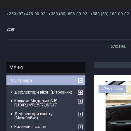
+380 (97) 476-00-02
+380 (50) 696-00-02
+380 (63) 169-00-02
2car
Головна
Усі товари
–7%
Дефлектори вікон (Вітровики)
Ковпаки Модельні SJS
R13/R14/R15/R16/R17
Дефлектори капоту
(Мухобойки)
Килимки в салон