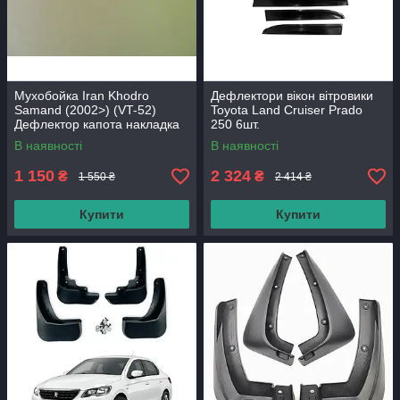
Мухобойка Iran Khodro
Дефлектори вікон вітровики
Samand (2002>) (VT-52)
Toyota Land Cruiser Prado
Дефлектор капота накладка
250 6шт.
В наявності
В наявності
1 150
2 324
₴
₴
1 550 ₴
2 414 ₴
Купити
Купити