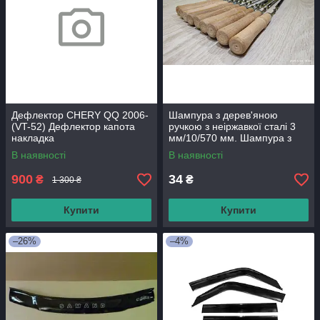
Дефлектор CHERY QQ 2006-
Шампура з дерев'яною
(VT-52) Дефлектор капота
ручкою з неіржавкої сталі 3
накладка
мм/10/570 мм. Шампура з
неіржавкої сталі.
В наявності
В наявності
900
34
₴
₴
1 300 ₴
Купити
Купити
–26%
–4%