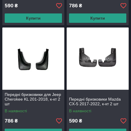
590
786
₴
₴
Купити
Купити
Передні бризковики для Jeep
Cherokee KL 201-2018, к-кт 2
Передні бризковики Mazda
шт
CX-5 2017-2022, к-кт 2 шт
В наявності
В наявності
786
590
₴
₴