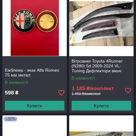
Вітровики Toyota 4Runner
(N280) 5d 2009-2024 VL-
Емблема - знак Alfa Romeo
Tuning Дефлектори вікон
75 мм метал
В наявності
В наявності
1 185
₴/комплект
598
₴
1 450 ₴/комплект
Купити
Купити
–31%