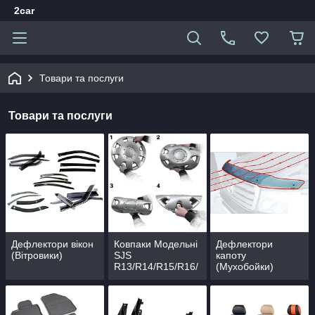
2car
Товари та послуги
Товари та послуги
Дефлектори вікон
Ковпаки Модельні
Дефлектори
(Вітровики)
SJS
капоту
R13/R14/R15/R16/
(Мухобойки)
R17