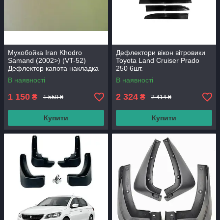
Мухобойка Iran Khodro
Дефлектори вікон вітровики
Samand (2002>) (VT-52)
Toyota Land Cruiser Prado
Дефлектор капота накладка
250 6шт.
В наявності
В наявності
1 150
2 324
₴
₴
1 550 ₴
2 414 ₴
Купити
Купити