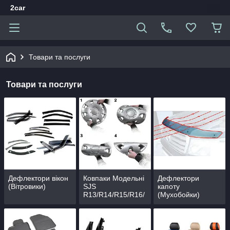
2car
Товари та послуги
Товари та послуги
Дефлектори вікон
Ковпаки Модельні
Дефлектори
(Вітровики)
SJS
капоту
R13/R14/R15/R16/
(Мухобойки)
R17