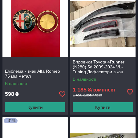
Вітровики Toyota 4Runner
(N280) 5d 2009-2024 VL-
Емблема - знак Alfa Romeo
Tuning Дефлектори вікон
75 мм метал
В наявності
В наявності
1 185
₴/комплект
598
₴
1 450 ₴/комплект
Купити
Купити
–31%