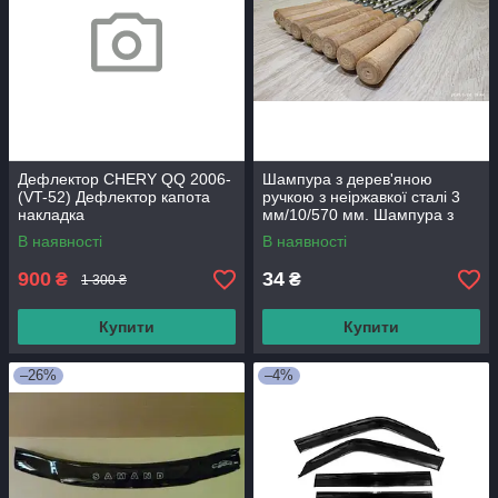
Дефлектор CHERY QQ 2006-
Шампура з дерев'яною
(VT-52) Дефлектор капота
ручкою з неіржавкої сталі 3
накладка
мм/10/570 мм. Шампура з
неіржавкої сталі.
В наявності
В наявності
900
34
₴
₴
1 300 ₴
Купити
Купити
–26%
–4%