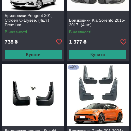
Бризковики Peugeot 301,
Citroen C-Elysee, (4шт.)
Бризковики Kia Sorento 2015-
Premium
2017, (4шт.)
В наявності
В наявності
738
1 377
₴
₴
Купити
Купити
–9%
Бризковики передні Suzuki
Бризковики Zeekr 001 2024+,