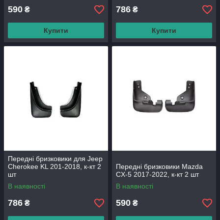
590
786
₴
₴
Купити
Купити
Передні бризковики для Jeep
Cherokee KL 201-2018, к-кт 2
Передні бризковики Mazda
шт
CX-5 2017-2022, к-кт 2 шт
В наявності
В наявності
786
590
₴
₴