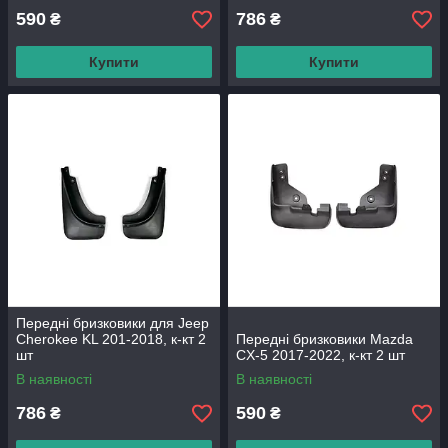
590
786
₴
₴
Купити
Купити
Передні бризковики для Jeep
Cherokee KL 201-2018, к-кт 2
Передні бризковики Mazda
шт
CX-5 2017-2022, к-кт 2 шт
В наявності
В наявності
786
590
₴
₴