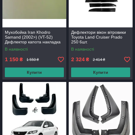
Мухобойка Iran Khodro
Дефлектори вікон вітровики
Samand (2002>) (VT-52)
Toyota Land Cruiser Prado
Дефлектор капота накладка
250 6шт.
В наявності
В наявності
1 150
2 324
₴
₴
1 550 ₴
2 414 ₴
Купити
Купити