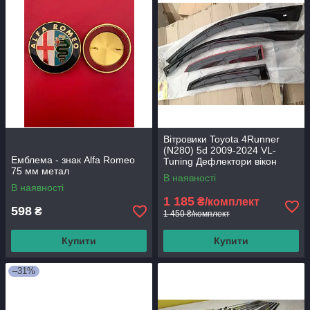
Вітровики Toyota 4Runner
(N280) 5d 2009-2024 VL-
Емблема - знак Alfa Romeo
Tuning Дефлектори вікон
75 мм метал
В наявності
В наявності
1 185
₴/комплект
598
₴
1 450 ₴/комплект
Купити
Купити
–31%