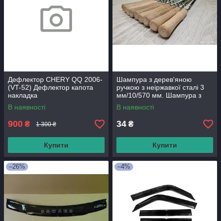
Дефлектор CHERY QQ 2006-
Шампура з дерев'яною
(VT-52) Дефлектор капота
ручкою з неіржавкої сталі 3
накладка
мм/10/570 мм. Шампура з
неіржавкої сталі.
В наявності
В наявності
900
34
₴
₴
1 300 ₴
Купити
Купити
–26%
–4%