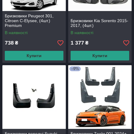
Бризковики Peugeot 301,
Citroen C-Elysee, (4шт.)
Бризковики Kia Sorento 2015-
Premium
2017, (4шт.)
В наявності
В наявності
738
1 377
₴
₴
Купити
Купити
–9%
Бризковики передні Suzuki
Бризковики Zeekr 001 2024+,