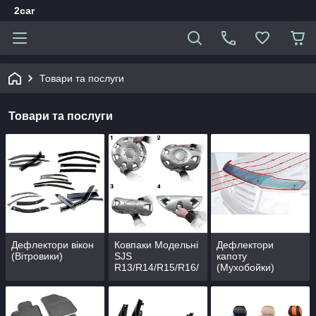
2car
Товари та послуги
Товари та послуги
Дефлектори вікон
Ковпаки Модельні
Дефлектори
(Вітровики)
SJS
капоту
R13/R14/R15/R16/
(Мухобойки)
R17