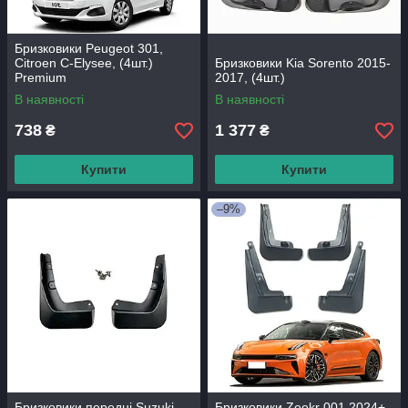
Бризковики Peugeot 301,
Citroen C-Elysee, (4шт.)
Бризковики Kia Sorento 2015-
Premium
2017, (4шт.)
В наявності
В наявності
738
1 377
₴
₴
Купити
Купити
–9%
Бризковики передні Suzuki
Бризковики Zeekr 001 2024+,