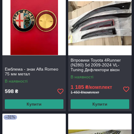
Вітровики Toyota 4Runner
(N280) 5d 2009-2024 VL-
Емблема - знак Alfa Romeo
Tuning Дефлектори вікон
75 мм метал
В наявності
В наявності
1 185
₴/комплект
598
₴
1 450 ₴/комплект
Купити
Купити
–31%