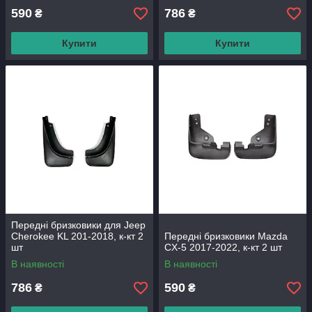
590
786
₴
₴
Купити
Купити
Передні бризковики для Jeep
Cherokee KL 201-2018, к-кт 2
Передні бризковики Mazda
шт
CX-5 2017-2022, к-кт 2 шт
В наявності
В наявності
786
590
₴
₴