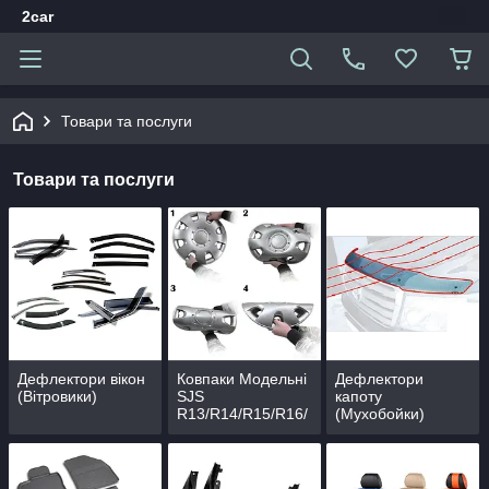
2car
Товари та послуги
Товари та послуги
Дефлектори вікон
Ковпаки Модельні
Дефлектори
(Вітровики)
SJS
капоту
R13/R14/R15/R16/
(Мухобойки)
R17