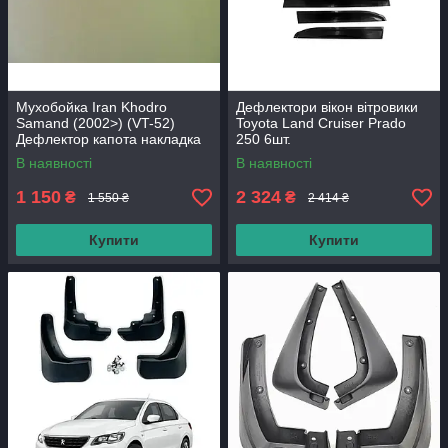
Мухобойка Iran Khodro
Дефлектори вікон вітровики
Samand (2002>) (VT-52)
Toyota Land Cruiser Prado
Дефлектор капота накладка
250 6шт.
В наявності
В наявності
1 150
2 324
₴
₴
1 550 ₴
2 414 ₴
Купити
Купити