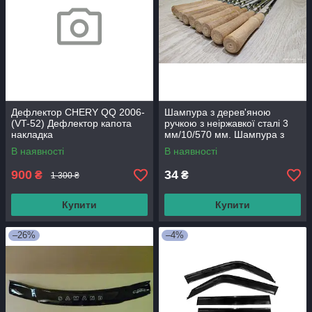
Дефлектор CHERY QQ 2006-
Шампура з дерев'яною
(VT-52) Дефлектор капота
ручкою з неіржавкої сталі 3
накладка
мм/10/570 мм. Шампура з
неіржавкої сталі.
В наявності
В наявності
900
34
₴
₴
1 300 ₴
Купити
Купити
–26%
–4%