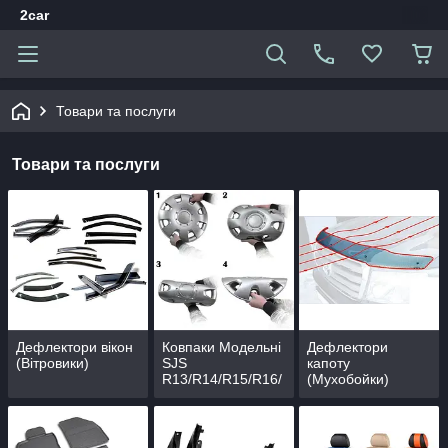
2car
Товари та послуги
Товари та послуги
Дефлектори вікон
Ковпаки Модельні
Дефлектори
(Вітровики)
SJS
капоту
R13/R14/R15/R16/
(Мухобойки)
R17