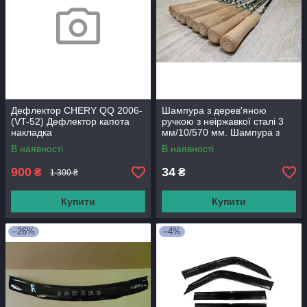
Дефлектор CHERY QQ 2006-
Шампура з дерев'яною
(VT-52) Дефлектор капота
ручкою з неіржавкої сталі 3
накладка
мм/10/570 мм. Шампура з
неіржавкої сталі.
В наявності
В наявності
900
34
₴
₴
1 300 ₴
Купити
Купити
–26%
–4%