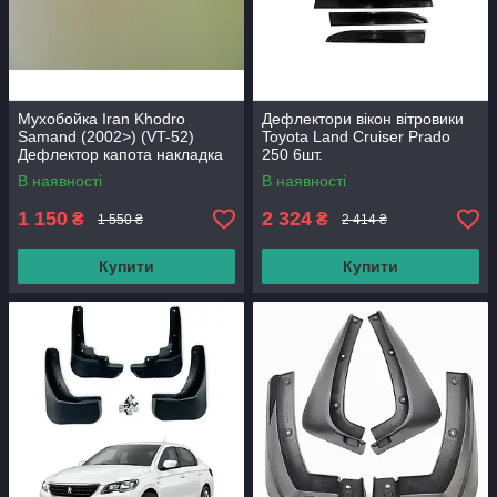
Мухобойка Iran Khodro
Дефлектори вікон вітровики
Samand (2002>) (VT-52)
Toyota Land Cruiser Prado
Дефлектор капота накладка
250 6шт.
В наявності
В наявності
1 150
2 324
₴
₴
1 550 ₴
2 414 ₴
Купити
Купити