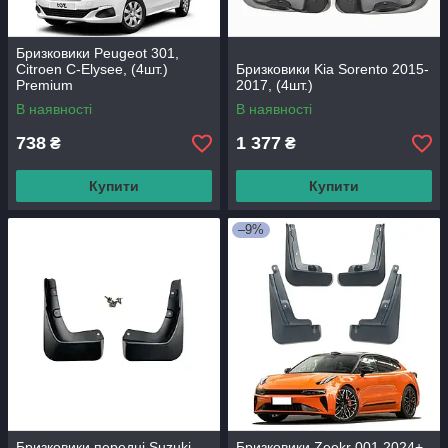
Бризковики Peugeot 301,
Citroen C-Elysee, (4шт.)
Бризковики Kia Sorento 2015-
Premium
2017, (4шт.)
В наявності
В наявності
738
1 377
₴
₴
Купити
Купити
–9%
Бризковики передні Suzuki
Бризковики Zeekr 001 2024+,