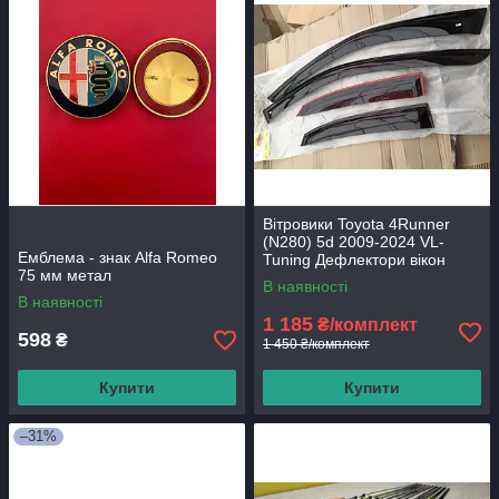
Вітровики Toyota 4Runner
(N280) 5d 2009-2024 VL-
Емблема - знак Alfa Romeo
Tuning Дефлектори вікон
75 мм метал
В наявності
В наявності
1 185
₴/комплект
598
₴
1 450 ₴/комплект
Купити
Купити
–31%