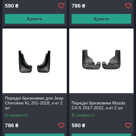
590
786
₴
₴
Купити
Купити
Передні бризковики для Jeep
Cherokee KL 201-2018, к-кт 2
Передні бризковики Mazda
шт
CX-5 2017-2022, к-кт 2 шт
В наявності
В наявності
786
590
₴
₴